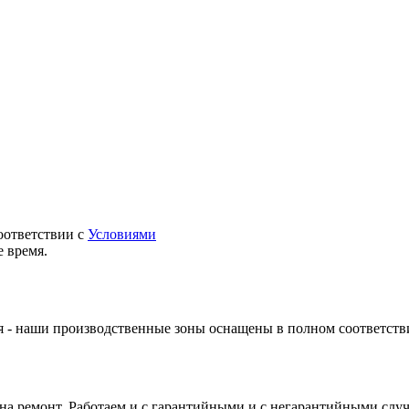
оответствии с
Условиями
 время.
 - наши производственные зоны оснащены в полном соответств
 на ремонт. Работаем и с гарантийными и с негарантийными слу