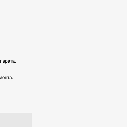
парата.
монта.