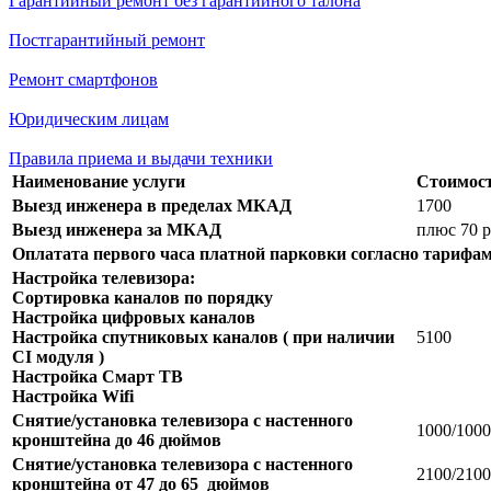
Гарантийный ремонт без гарантийного талона
Постгарантийный ремонт
Ремонт смартфонов
Юридическим лицам
Правила приема и выдачи техники
Наименование услуги
Стоимост
Выезд инженера в пределах МКАД
1700
Выезд инженера за МКАД
плюс 70 
Оплатата первого часа платной парковки согласно тарифа
Настройка телевизора:
Сортировка каналов по порядку
Настройка цифровых каналов
Настройка спутниковых каналов ( при наличии
5100
CI модуля )
Настройка Смарт ТВ
Настройка Wifi
Снятие/установка телевизора с настенного
1000/1000
кронштейна до 46 дюймов
Снятие/установка телевизора с настенного
2100/2100
кронштейна от 47 до 65 дюймов