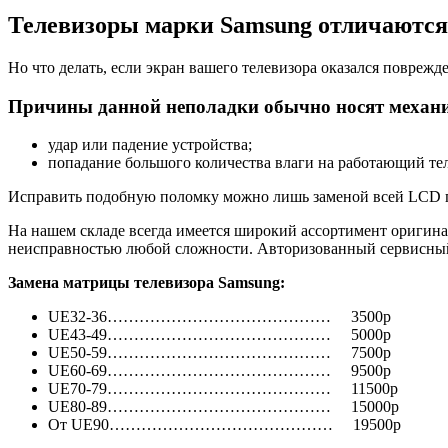
Телевизоры марки Samsung отличаются
Но что делать, если экран вашего телевизора оказался поврежд
Причины данной неполадки обычно носят механи
удар или падение устройства;
попадание большого количества влаги на работающий те
Исправить подобную поломку можно лишь заменой всей LCD пан
На нашем складе всегда имеется широкий ассортимент оригина
неисправностью любой сложности. Авторизованный сервисный
Замена матрицы телевизора
Samsung:
UE32-36……………………………………
3500р
UE43-49……………………………………
5000р
UE50-59……………………………………
7500р
UE60-69……………………………………
9500р
UE70-79……………………………………
11500р
UE80-89……………………………………
15000р
От UE90……………………………………
19500р