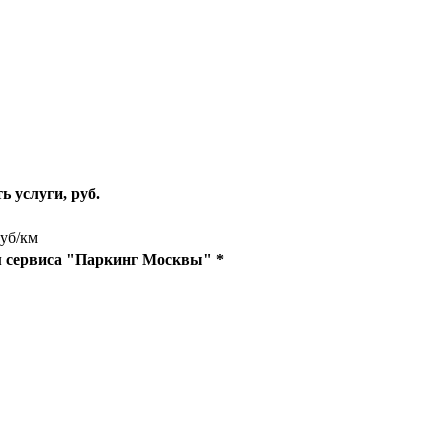
ь услуги, руб.
руб/км
м сервиса "Паркинг Москвы" *